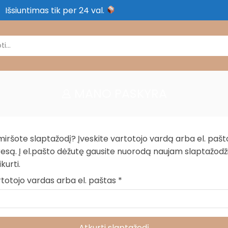
Išsiuntimas tik per 24 val.
MANO PASKYRA
iršote slaptažodį? Įveskite vartotojo vardą arba el. pašt
esą. Į el.pašto dėžutę gausite nuorodą naujam slaptažodži
ikurti.
totojo vardas arba el. paštas
*
Atkurti slaptažodį