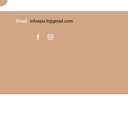
Email:
infoepix.lt@gmail.com