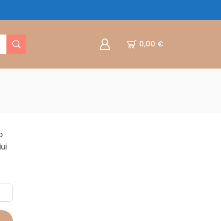
0,00
€
o
ui