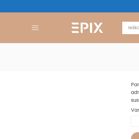
Pam
adr
sus
Var