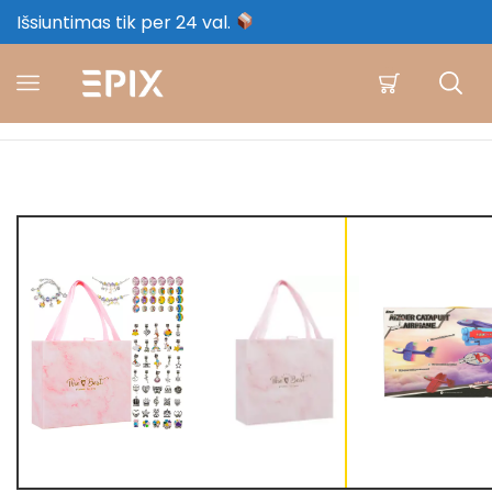
Išsiuntimas tik per 24 val.
Namuose
Ludka