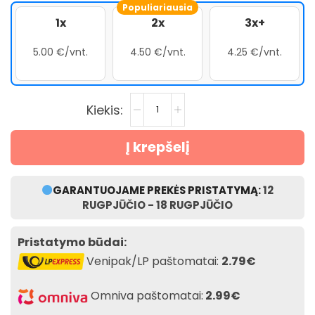
Populiariausia
1x
2x
3x+
5.00 €/vnt.
4.50 €/vnt.
4.25 €/vnt.
Į krepšelį
GARANTUOJAME PREKĖS PRISTATYMĄ:
12
RUGPJŪČIO - 18 RUGPJŪČIO
Pristatymo būdai:
Venipak/LP paštomatai:
2.79€
Omniva paštomatai:
2.99€