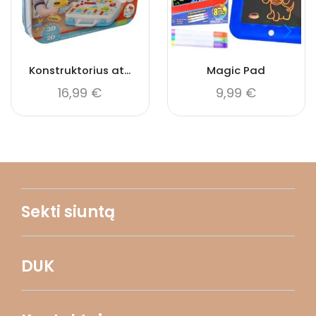
Konstruktorius at...
Magic Pad
16,99
€
9,99
€
Sekti siuntą
DUK