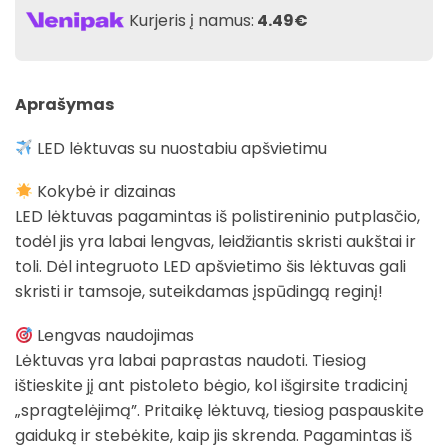
Kurjeris į namus:
4.49€
Aprašymas
LED lėktuvas su nuostabiu apšvietimu
Kokybė ir dizainas
LED lėktuvas pagamintas iš polistireninio putplasčio,
todėl jis yra labai lengvas, leidžiantis skristi aukštai ir
toli. Dėl integruoto LED apšvietimo šis lėktuvas gali
skristi ir tamsoje, suteikdamas įspūdingą reginį!
Lengvas naudojimas
Lėktuvas yra labai paprastas naudoti. Tiesiog
ištieskite jį ant pistoleto bėgio, kol išgirsite tradicinį
„spragtelėjimą”. Pritaikę lėktuvą, tiesiog paspauskite
gaiduką ir stebėkite, kaip jis skrenda. Pagamintas iš