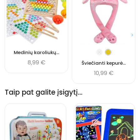
Medinių karoliukų...
8,99
€
Šviečianti kepurė...
10,99
€
Taip pat galite įsigytį...