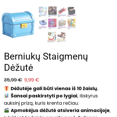
Berniukų Staigmenų
Dėžutė
35,99
€
9,99
€
Dėžutėje gali būti vienas iš 10 žaislų.
Šansai paskirstyti po lygiai
, išskyrus
auksinį prizą, kuris krenta rečiau.
Apmokėjus dėžutė atsiveria animacijoje
,