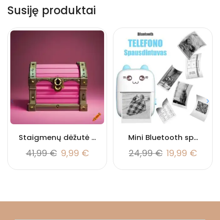
Susiję produktai
Staigmenų dėžutė ...
Mini Bluetooth sp...
41,99
€
9,99
€
24,99
€
19,99
€