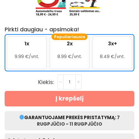
Pirkti daugiau - apsimoka!
Populiariausia
1x
2x
3x+
9.99 €/vnt.
8.99 €/vnt.
8.49 €/vnt.
Į krepšelį
GARANTUOJAME PREKĖS PRISTATYMĄ:
7
RUGPJŪČIO - 11 RUGPJŪČIO