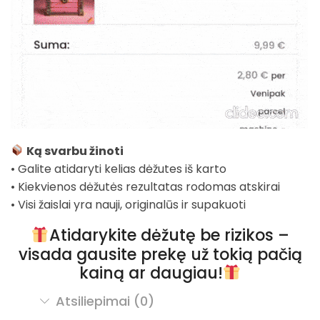
Ką svarbu žinoti
• Galite atidaryti kelias dėžutes iš karto
• Kiekvienos dėžutės rezultatas rodomas atskirai
• Visi žaislai yra nauji, originalūs ir supakuoti
Atidarykite dėžutę be rizikos –
visada gausite prekę už tokią pačią
kainą ar daugiau!
Atsiliepimai (0)