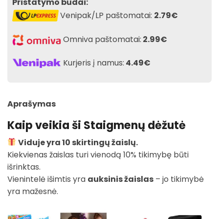
Pristatymo būdai:
Venipak/LP paštomatai:
2.79€
Omniva paštomatai:
2.99€
Kurjeris į namus:
4.49€
Aprašymas
Kaip veikia ši Staigmenų dėžutė
Viduje yra 10 skirtingų žaislų.
Kiekvienas žaislas turi vienodą 10% tikimybę būti
išrinktas.
Vienintelė išimtis yra
auksinis žaislas
– jo tikimybė
yra mažesnė.