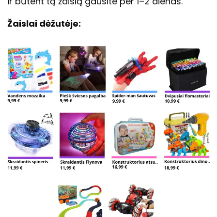
ir būtent tą žaislą gausite per 1–2 dienas.
Žaislai dėžutėje: