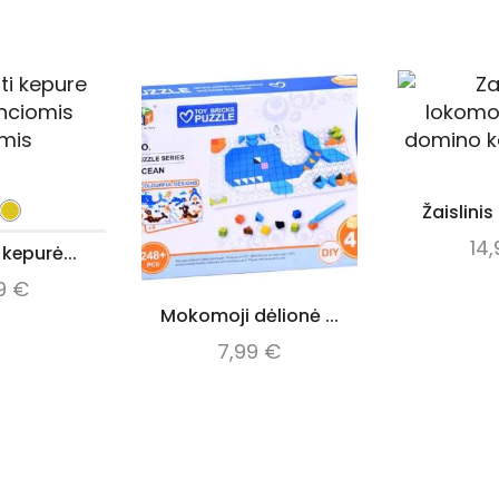
Žaislinis
14
 kepurė...
99
€
Mokomoji dėlionė ...
7,99
€