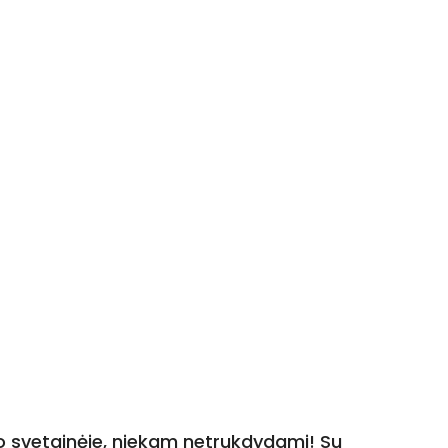
o svetainėje, niekam netrukdydami! Su