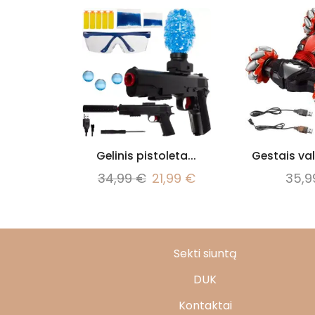
Gelinis pistoleta...
Gestais va
34,99
€
21,99
€
35,
Sekti siuntą
DUK
Kontaktai