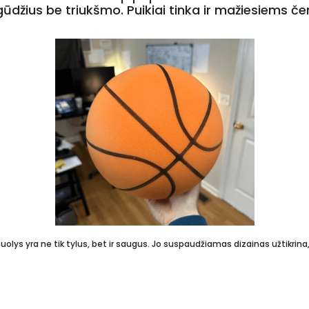
įgūdžius be triukšmo. Puikiai tinka ir mažiesiems
ys yra ne tik tylus, bet ir saugus. Jo suspaudžiamas dizainas užtikrina, k