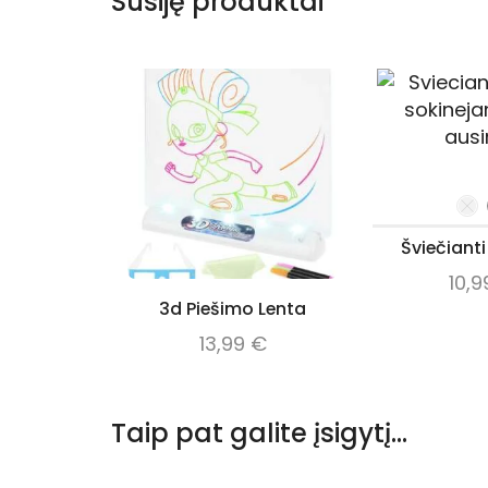
Susiję produktai
Šviečianti
10,
3d Piešimo Lenta
13,99
€
Taip pat galite įsigytį...