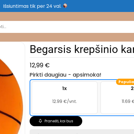
Išsiuntimas tik per 24 val.
Begarsis krepšinio k
12,99
€
Pirkti daugiau - apsimoka!
Populia
1x
2
12.99 €/vnt.
11.69 
Pranešti, kai bus