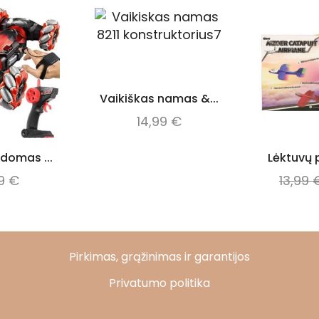
Vaikiškas namas &...
14,99
€
ldomas ...
Lėktuvų p
99
€
13,99
Pirkimas, grąžinimas ir garantijos
Privatumo politika