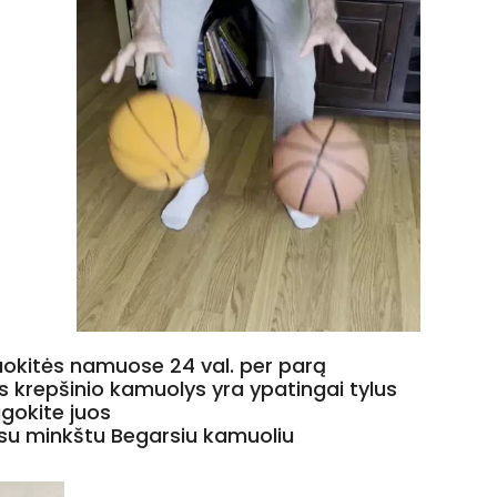
iruokitės namuose 24 val. per parą
s krepšinio kamuolys yra ypatingai tylus
gokite juos
 su minkštu Begarsiu kamuoliu