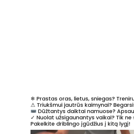
❄︎ Prastas oras, lietus, sniegas? Tren
⚠︎ Triukšmui jautrūs kaimynai? Begarsi
Dūžtantys daiktai namuose? Apsau
✓ Nuolat užsigaunantys vaikai? Tik ne
Pakelkite driblingo įgūdžius į kitą lygį!