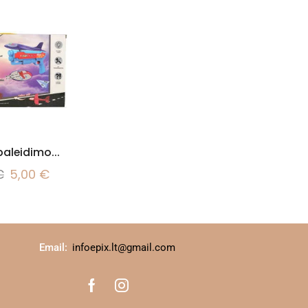
aleidimo...
€
5,00
€
Email:
infoepix.lt@gmail.com