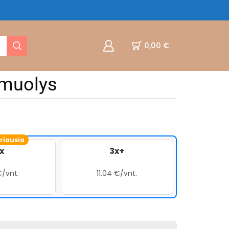
0,00
€
amuolys
riausia
x
3x+
€/vnt.
11.04 €/vnt.