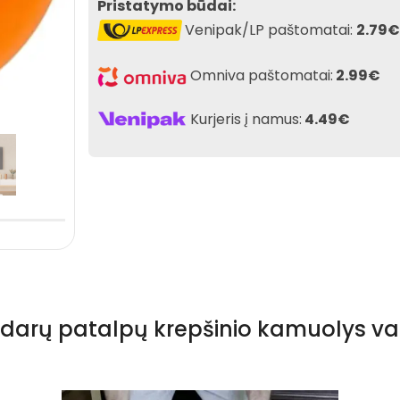
Pristatymo būdai:
Venipak/LP paštomatai:
2.79€
Omniva paštomatai:
2.99€
Kurjeris į namus:
4.49€
s uždarų patalpų krepšinio kamuolys 