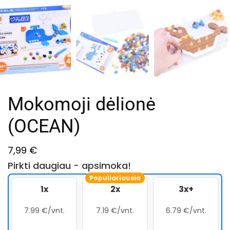
Mokomoji dėlionė
(OCEAN)
7,99
€
Pirkti daugiau - apsimoka!
Populiariausia
1x
2x
3x+
7.99 €/vnt.
7.19 €/vnt.
6.79 €/vnt.