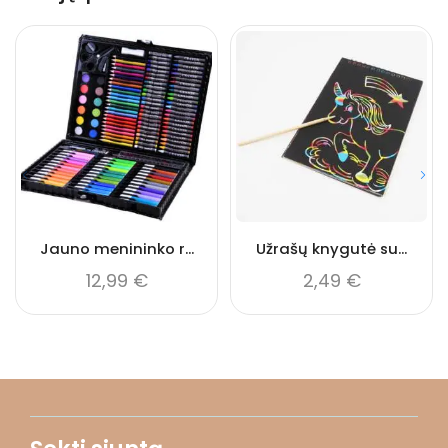
Jauno menininko r...
Užrašų knygutė su...
12,99
€
2,49
€