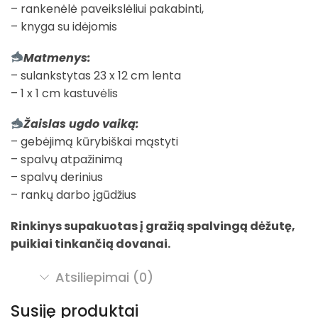
– rankenėlė paveikslėliui pakabinti,
– knyga su idėjomis
Matmenys:
– sulankstytas 23 x 12 cm lenta
– 1 x 1 cm kastuvėlis
Žaislas ugdo vaiką:
– gebėjimą kūrybiškai mąstyti
– spalvų atpažinimą
– spalvų derinius
– rankų darbo įgūdžius
Rinkinys supakuotas į gražią spalvingą dėžutę,
puikiai tinkančią dovanai.
Atsiliepimai (0)
Susiję produktai