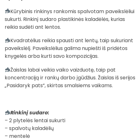
Kūrybinis rinkinys rankomis spalvotam paveikslėliui
sukurti. Rinkinį sudaro plastikinės kaladėlės, kurias
reikia sudėti ant lentos.
Kvadratėlius reikia spausti ant lentų, taip sukuriant
paveikslėlį. Paveikslėlius galima nupiešti iš pridėtos
knygelės arba kurti savo kompozicijas.
Žaislas labai veikia vaiko vaizduotę, taip pat
koncentraciją ir rankų darbo įgūdžius. Žaislas iš serijos
„Pasidaryk pats”, skirtas smalsiems vaikams.
Rinkinį sudaro:
– 2 plytelės lentai sukurti
– spalvotų kaladėlių
– mentelė