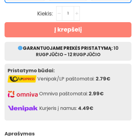
Į krepšelį
GARANTUOJAME PREKĖS PRISTATYMĄ:
10
RUGPJŪČIO - 12 RUGPJŪČIO
Pristatymo būdai:
Venipak/LP paštomatai:
2.79€
Omniva paštomatai:
2.99€
Kurjeris į namus:
4.49€
Aprašymas